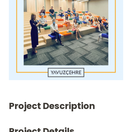
Yapay Zekâ Hizmetlerimiz
Kitap
Blog
İletişim
Hesabım
Sepet
Project Description
English
Project Details