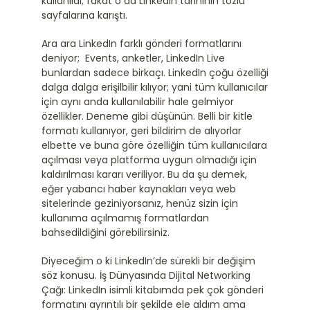
kullanıldı; fakat o da LinkedIn tarihinin tozlu
Türkçe
sayfalarına karıştı.
Ara ara LinkedIn farklı gönderi formatlarını
Ara:
deniyor; Events, anketler, LinkedIn Live
bunlardan sadece birkaçı. LinkedIn çoğu özelliği
dalga dalga erişilbilir kılıyor; yani tüm kullanıcılar
için aynı anda kullanılabilir hale gelmiyor
özellikler. Deneme gibi düşünün. Belli bir kitle
formatı kullanıyor, geri bildirim de alıyorlar
elbette ve buna göre özelliğin tüm kullanıcılara
açılması veya platforma uygun olmadığı için
kaldırılması kararı veriliyor. Bu da şu demek,
eğer yabancı haber kaynakları veya web
sitelerinde geziniyorsanız, henüz sizin için
kullanıma açılmamış formatlardan
bahsedildiğini görebilirsiniz.
Diyeceğim o ki LinkedIn’de sürekli bir değişim
söz konusu. İş Dünyasında Dijital Networking
Çağı: LinkedIn isimli kitabımda pek çok gönderi
formatını ayrıntılı bir şekilde ele aldım ama