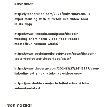
Kaynaklar
https://techcrunch.com/2024/03/27/linkedin-is-
experimenting-with-a-tiktok-like-video-feed-
in-its-app/
https://www.linkedin.com/pulse/linkedin-
working-short-form-video-feed-report-
mostafizur-rahman-wudic/
https://www.socialmediatoday.com/news/linkedin-
tests-dedicated-video-feed/
711566/
https://www.theverge.com/2024/3/27/24113977/even-
linkedin-is-trying-tiktok-like-videos-now
https://mashable.com/article/linkedin-tiktok-
video-feed-test
Son Yazılar