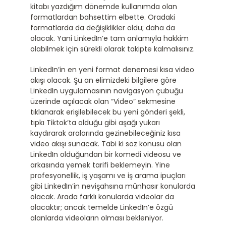
kitabı yazdığım dönemde kullanımda olan
formatlardan bahsettim elbette. Oradaki
formatlarda da değişiklikler oldu; daha da
olacak. Yani LinkedIn’e tam anlamıyla hakkim
olabilmek için sürekli olarak takipte kalmalısınız.
LinkedIn’in en yeni format denemesi kısa video
akışı olacak. Şu an elimizdeki bilgilere göre
LinkedIn uygulamasının navigasyon çubuğu
üzerinde açılacak olan “Video” sekmesine
tıklanarak erişilebilecek bu yeni gönderi şekli,
tıpkı Tiktok’ta olduğu gibi aşağı yukarı
kaydırarak aralarında gezinebileceğiniz kısa
video akışı sunacak. Tabi ki söz konusu olan
LinkedIn olduğundan bir komedi videosu ve
arkasında yemek tarifi beklemeyin. Yine
profesyonellik, iş yaşamı ve iş arama ipuçları
gibi LinkedIn’in nevişahsına münhasır konularda
olacak. Arada farklı konularda videolar da
olacaktır; ancak temelde LinkedIn’e özgü
alanlarda videoların olması bekleniyor.