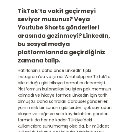
Yapay Zekâ Hizmetlerimiz
TikTok’ta vakit geçirmeyi
seviyor musunuz? Veya
Kitap
Youtube Shorts gönderileri
arasında gezinmeyi? LinkedIn,
Blog
bu sosyal medya
platformlarında geçirdiğiniz
zamana talip.
İletişim
Hatırlarsınız daha önce LinkedIn tıpkı
Instagram’da ve şimdi WhatsApp ve Tiktok’ta
Hesabım
bile olduğu gibi hikaye formatını denemişti.
Platformun kullanıcıları bu işten pek memnun
kalmadı ve hikaye formatı LinkedIn için tarih
Sepet
olmuştu. Daha sonraları Carousel gönderiler,
yani minik bir sunum gibi birden çok sayfadan
oluşan ve sağa ve sola kaydırılabilen gönderi
English
formatı da her ne kadar Türkiye’deki
kullanıcılara sunulmamış olsa da, bir müddet